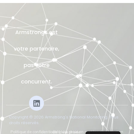
Armstrongs est
votre partenaire,
pas votre
concurrent.
Copyright © 2026 Armstrong's National Monitoring. Tous
droits réservés.
Politique de confidentialité
|
Vos choix en matière de protection de la vie privée