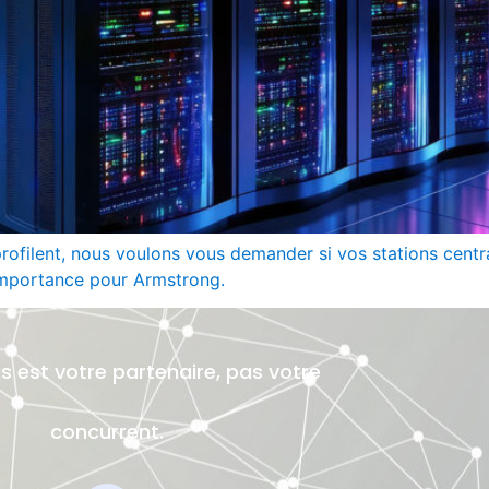
ofilent, nous voulons vous demander si vos stations centr
importance pour Armstrong.
 est votre partenaire, pas votre
concurrent.