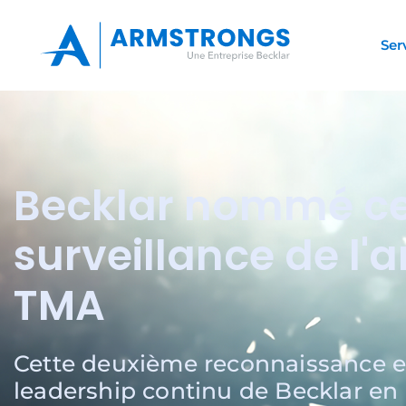
Ser
Becklar nommé ce
surveillance de l'
TMA
Cette deuxième reconnaissance en
leadership continu de Becklar en 