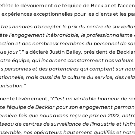
 reflète le dévouement de l'équipe de Becklar et l'accen
s expériences exceptionnelles pour les clients et les p
rès honorés d'accepter le prix du centre de surveill
ète l'engagement inébranlable, le professionnalisme e
direction et des nombreux membres du personnel de sou
ue jour”.”
a déclaré Justin Bailey, président de Beckla
otre équipe, qui incarnent constamment nos valeurs
es personnes et des partenaires qui comptent sur nous
nnelle, mais aussi de la culture du service, des relat
anisation.”
mmenté l'événement,
“C'est un véritable honneur de rec
ute l'équipe de Becklar pour son engagement perman
 dernière fois que nous avons reçu ce prix en 2022, no
eau de centres de surveillance de l'industrie et l'inf
nsemble, nos opérateurs hautement qualifiés et notr